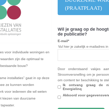
(PRAATPLAAT)
Wil je graag op de hoogt
de publicatie?
E-mail
*
Vul hier je zakelijk e-mailadres 
ties voor individuele woningen en
waarden zijn die optimaal te
e bestaande bouw?
Door onderstaand vakjes aa
Stroomversnelling om je persoon
ame installaties” gaat in op deze
om content ter beschikking te st
rmee ze kunnen worden
Ik ontvang graag de ni
Energielinq
rk voor iedereen die wil weten
Akkoord voor gegevensver
het kiezen van duurzame
 tapwater.